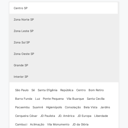
Centro SP
Zona Norte SP
Zona Leste SP
Zona Sul SP
Zona Oeste SP
Grande SP
Interior SP
São Paulo
Sé
Santa Efigênia
República
Centro
Bom Retiro
Barra Funda
Luz
Ponte Pequena
Vila Buarque
Santa Cecília
Pacaembu
Suamré
Higienópolis
Consolação
Bela Vista
Jardins
Cerqueira César
JD Paulista
JD. América
JD Europa
Liberdade
Cambuci
Aclimação
Vila Monumento
JD da Glória