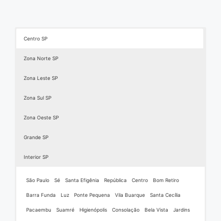
Centro SP
Zona Norte SP
Zona Leste SP
Zona Sul SP
Zona Oeste SP
Grande SP
Interior SP
São Paulo
Sé
Santa Efigênia
República
Centro
Bom Retiro
Barra Funda
Luz
Ponte Pequena
Vila Buarque
Santa Cecília
Pacaembu
Suamré
Higienópolis
Consolação
Bela Vista
Jardins