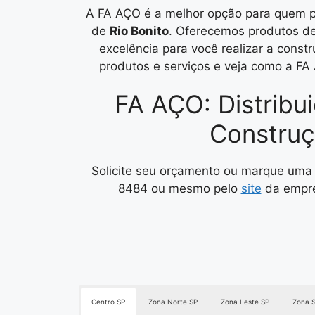
A FA AÇO é a melhor opção para quem pr
de
Rio Bonito
. Oferecemos produtos de 
excelência para você realizar a cons
produtos e serviços e veja como a FA 
FA AÇO: Distribu
Construç
Solicite seu orçamento ou marque uma 
8484 ou mesmo pelo
site
da empre
Centro SP
Zona Norte SP
Zona Leste SP
Zona S