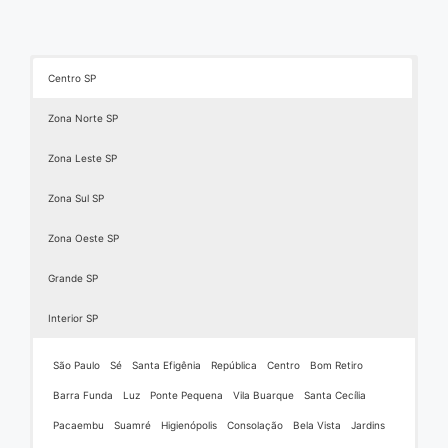
Centro SP
Zona Norte SP
Zona Leste SP
Zona Sul SP
Zona Oeste SP
Grande SP
Interior SP
São Paulo
Sé
Santa Efigênia
República
Centro
Bom Retiro
Barra Funda
Luz
Ponte Pequena
Vila Buarque
Santa Cecília
Pacaembu
Suamré
Higienópolis
Consolação
Bela Vista
Jardins