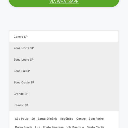
VIA WHATSAPP
Centro SP
Zona Norte SP
Zona Leste SP
Zona Sul SP
Zona Oeste SP
Grande SP
Interior SP
São Paulo
Sé
Santa Efigênia
República
Centro
Bom Retiro
Barra Funda
Luz
Ponte Pequena
Vila Buarque
Santa Cecília