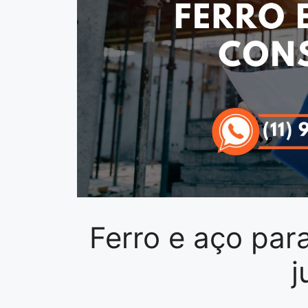
Ferro e aço pa
j